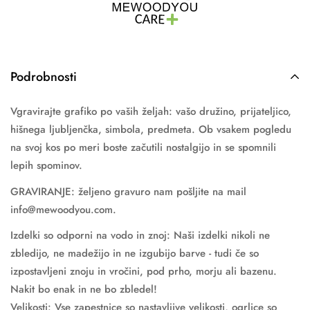
Podrobnosti
Vgravirajte grafiko po vaših željah: vašo družino, prijateljico,
hišnega ljubljenčka, simbola, predmeta. Ob vsakem pogledu
na svoj kos po meri boste začutili nostalgijo in se spomnili
lepih spominov.
GRAVIRANJE: željeno gravuro nam pošljite na mail
info@mewoodyou.com.
Izdelki so odporni na vodo in znoj: Naši izdelki nikoli ne
zbledijo, ne madežijo in ne izgubijo barve - tudi če so
izpostavljeni znoju in vročini, pod prho, morju ali bazenu.
Nakit bo enak in ne bo zbledel!
Velikosti: Vse zapestnice so nastavljive velikosti, ogrlice so