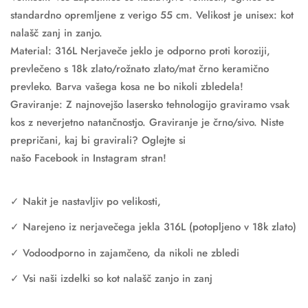
standardno opremljene z verigo 55 cm. Velikost je unisex: kot
nalašč zanj in zanjo.
Material: 316L Nerjaveče jeklo je odporno proti koroziji,
prevlečeno s 18k zlato/rožnato zlato/mat črno keramično
prevleko. Barva vašega kosa ne bo nikoli zbledela!
Graviranje: Z najnovejšo lasersko tehnologijo graviramo vsak
kos z neverjetno natančnostjo. Graviranje je črno/sivo. Niste
prepričani, kaj bi gravirali? Oglejte si
našo
Facebook
in
Instagram
stran!
✓ Nakit je nastavljiv po velikosti,
✓ Narejeno iz nerjavečega jekla 316L (potopljeno v 18k zlato)
✓ Vodoodporno in zajamčeno, da nikoli ne zbledi
✓ Vsi naši izdelki so kot nalašč zanjo in zanj