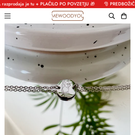
rodaja je tu + PLAČILO PO POVZETJU 🎁
🎅 PREDBOŽIČNA r