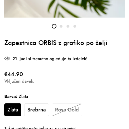
Zapestnica ORBIS z grafiko po želji
21
ljudi si trenutno ogleduje ta izdelek!
Redna
€44.90
cena
Vključen davek.
Barva:
Zlata
Zlata
Srebrna
Rose Gold
Tukaj vpišite vaše želje za graviranje: