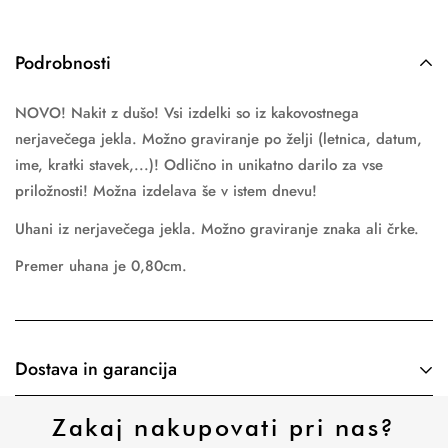
Podrobnosti
NOVO! Nakit z dušo! Vsi izdelki so iz kakovostnega
nerjavečega jekla. Možno graviranje po želji (letnica, datum,
ime, kratki stavek,...)! Odlično in unikatno darilo za vse
priložnosti! Možna izdelava še v istem dnevu!
Uhani iz nerjavečega jekla. Možno graviranje znaka ali črke.
Premer uhana je 0,80cm.
Dostava in garancija
Dostavo zagotavlja
Pošta Slovenija
. Pred dostavo vas bomo
Zakaj nakupovati pri nas?
obvestili preko e-mail in SMS-a sporočila ali s klicom. Plačilo