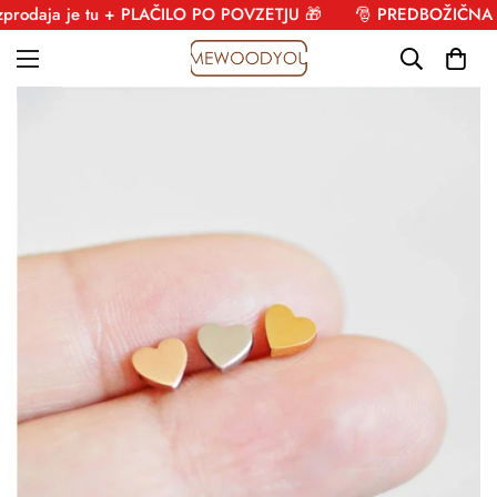
daja je tu + PLAČILO PO POVZETJU 🎁
🎅 PREDBOŽIČNA razp