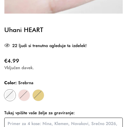
Uhani HEART
22
ljudi si trenutno ogleduje ta izdelek!
Redna
€4.99
cena
Vključen davek.
Color:
Srebrna
Tukaj vpišite vaše želje za graviranje: