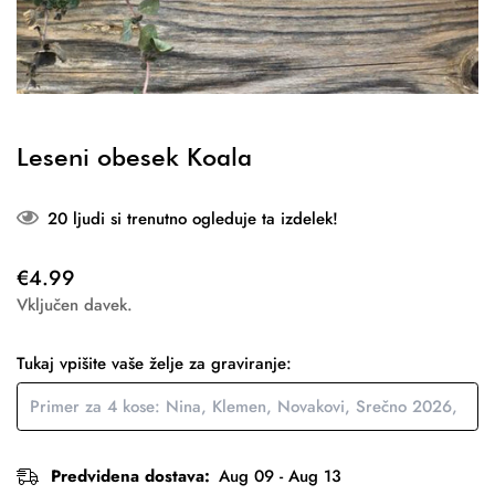
Leseni obesek Koala
20
ljudi si trenutno ogleduje ta izdelek!
Redna
€4.99
cena
Vključen davek.
Tukaj vpišite vaše želje za graviranje:
Predvidena dostava:
Aug 09 - Aug 13