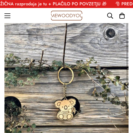
A razprodaja je tu + PLAČILO PO POVZETJU 🎁
🎅 PREDBOŽ