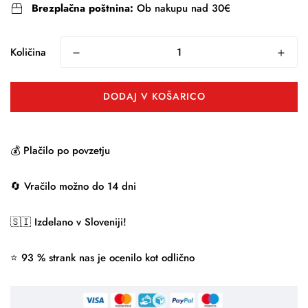
Brezplačna poštnina:
Ob nakupu nad 30€
Količina
DODAJ V KOŠARICO
💰 Plačilo po povzetju
🔄 Vračilo možno do 14 dni
🇸🇮 Izdelano v Sloveniji!
⭐ 93 % strank nas je ocenilo kot odlično