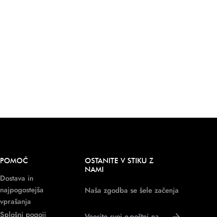
POMOČ
OSTANITE V STIKU Z
NAMI
Dostava in
najpogostejša
Naša zgodba se šele začenja
vprašanja
Splošni pogoji