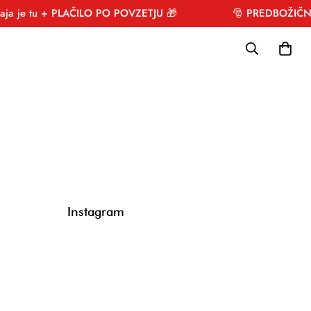
je tu + PLAČILO PO POVZETJU 🎁
🎅 PREDBOŽIČNA ra
Instagram