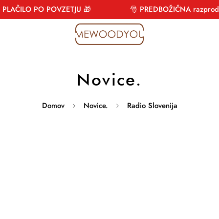
PLAČILO PO POVZETJU 🎁
🎅 PREDBOŽIČNA razprodaja 
Novice.
Domov
Novice.
Radio Slovenija